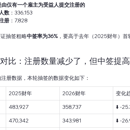
0人是由仅有一个雇主为受益人提交注册的
人数
：336,153
注册
：7,828
B签证抽签粗略
中签率为36%
，要高于去年（2025财年）首
据对比：注册数量减少了，但中签提
年的注册数据，本轮抽签的数据变化如下：
2025财年
2026财年
变化
483,927
358,737
⬇️ -25
470,342
343,981
⬇️ -26