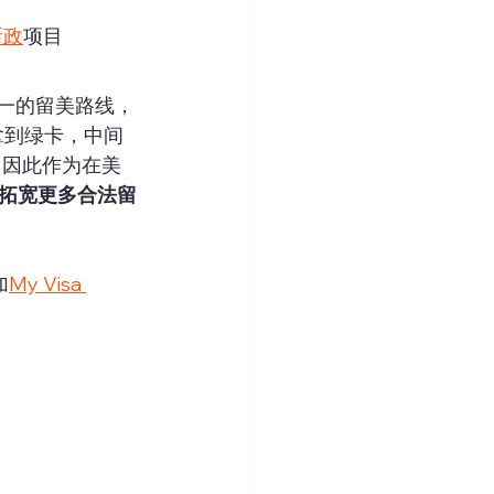
新政
项目
一的留美路线，
拿到绿卡，中间
，因此作为在美
拓宽更多合法留
加
My Visa 