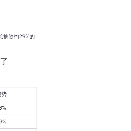
轮抽签约29%的
高了
趋势
.3%
.9%