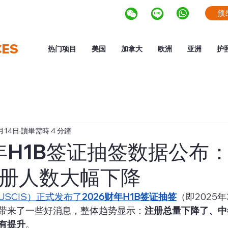
预
CES
热门项目
美国
加拿大
欧洲
亚洲
护
月14日
讀畢需時 4 分鐘
财年H1B签证抽签数据公布
注册人数大幅下降
USCIS）正式发布了
2026财年H1B签证抽签
（即2025
带来了一些好消息，整体趋势显示：
注册总量下降了、中
有提升
。