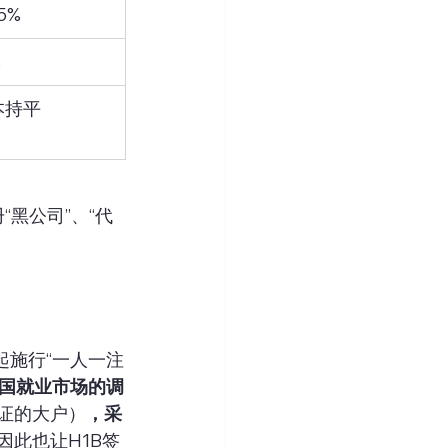
.5%
%
本持平
黑公司”、“代
年起施行“一人一注
国就业市场的调
签证的大户）
，采
因此也让H1B签