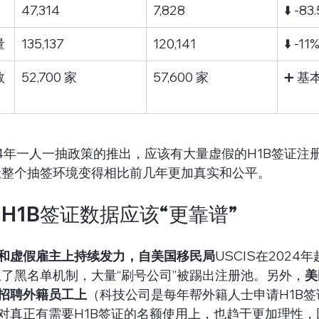
47,314
7,828
⬇️ -83
量
135,137
120,141
⬇️ -11
数
52,700 家
57,600 家
➕ 基
4年一人一抽政策的推出，应该有大量虚假的H1B签证注册“
让整个抽签环境变得相比前几年更加真实和公平。
H1B签证数据应该“更靠谱”
和虚假雇主上持续发力，自美国移民局
USCIS在2024
立了黑名单机制，大量“刷号公司”被踢出注册池。另外，
美
招聘外籍员工上
（科技公司是每年帮外籍人士申请H1B
对真正有需要H1B签证的名额使用上，也趋于更加理性，