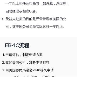
一年以上担任公司高管，如总裁，总经理，
副总经理或相应职务。
受益人赴美的目的是经营管理在美国的公
司，该美国公司必须实际运行一年以上。
EB-1C流程
申请评估，制定申请方案
收购美国公司，准备申请材料
向美国移民局递交I-140移民申请
I-140获批（加急处理45个工作日）
NVC领馆面签（或在美国境内递交I-485身份
转换申请。）
全家获得美国绿卡