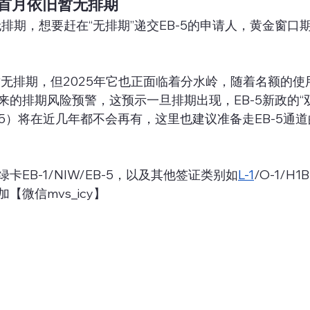
首月依旧暂无排期
续无排期，想要赶在“无排期”递交EB-5的申请人，黄金窗
前暂无排期，但2025年它也正面临着分水岭，随着名额的
来的排期风险预警，这预示一旦排期出现，EB-5新政的“
I-485）将在近几年都不会再有，这里也建议准备走EB-5通
EB-1/NIW/EB-5，以及其他签证类别如
L-1
/O-1/H1B
【微信mvs_icy】