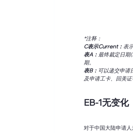
*注释：
C表示Current：
表
表A：
最终裁定日期(Ap
期。
表B：
可以递交申请日期(
及申请工卡、回美证
EB-1无变化
对于中国大陆申请人来