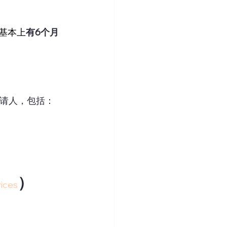
基本上
有6个月
申请人，包括：
）
ices
。