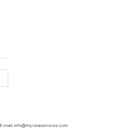
-5最新数据！申请量、获批
拒签率、EB-5排期分析
E-mail:
info@myvisaservices.com