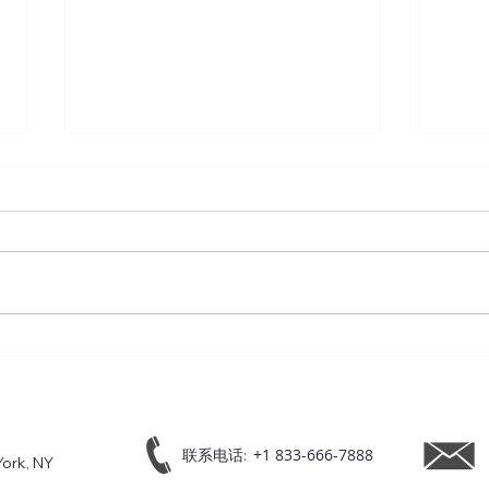
2026最新EB1A申请全攻略：
EB
申请条件、申请流程、申请费
率、
用、EB1A排期及绿卡趋势解
析
+1 833-666-7888
联系电话:
York, NY