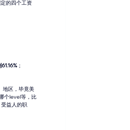
划定的四个工资
1.16%
；
、地区，毕竟美
个level等，比
合：受益人的职