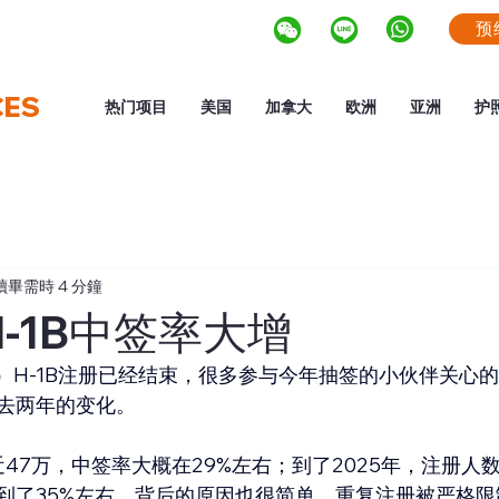
预
CES
热门项目
美国
加拿大
欧洲
亚洲
护
讀畢需時 4 分鐘
H-1B中签率大增
财年）H-1B注册已经结束，很多参与今年抽签的小伙伴关心
去两年的变化。
近47万，中签率大概在29%左右；到了2025年，注册人
到了35%左右。背后的原因也很简单，重复注册被严格限制