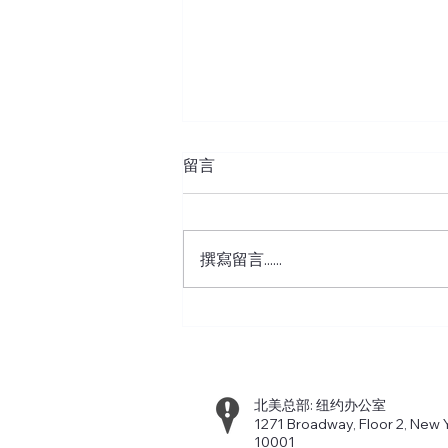
留言
撰寫留言......
移民局收紧RFE/NOID：材料
不全可直接拒件，不再一定先
发补件通知！
北美总部: 纽约办公室
1271 Broadway, Floor 2, New 
10001