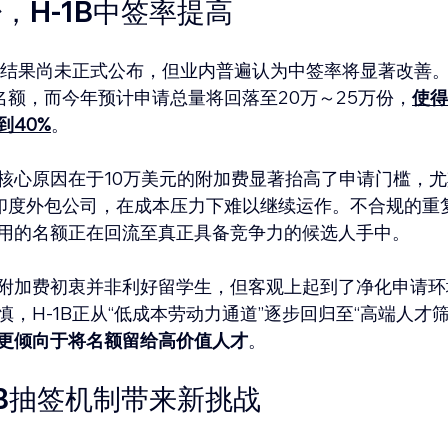
，H-1B中签率提高
抽签结果尚未正式公布，但业内普遍认为中签率将显著改善
个名额，而今年预计申请总量将回落至20万～25万份，
使得
到40%
。
核心原因在于10万美元的附加费显著抬高了申请门槛，
的印度外包公司，在成本压力下难以继续运作。不合规的重
用的名额正在回流至真正具备竞争力的候选人手中。
附加费初衷并非利好留学生，但客观上起到了净化申请环
，H-1B正从“低成本劳动力通道”逐步回归至“高端人才筛
更倾向于将名额留给高价值人才
。
1B抽签机制带来新挑战