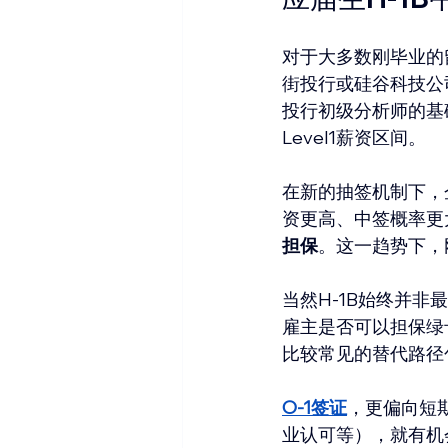
对于大多数刚毕业的
街投行或硅谷科技公
投行初级分析师的基础
Level1薪资区间。
在新的抽签机制下，
资更高、中签概率更
担保
。这一趋势下，
当然H-1B始终并非
雇主是否可以担保绿卡
比较常见的替代路径
O-1签证
，更偏向短
业认可等），就有机