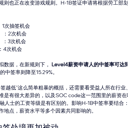
规则也正在改变游戏规则。H-1B签证申请将根据劳工部
资）：1次抽签机会
薪资）：2次机会
薪资）：3次机会
资）：4次机会
拟数据，在新规则下， 
Level4薪资申请人的中签率可达到6
人的中签率则降至15.29%。
中签越低”这么简单粗暴的概括，还需要看受益人所在行业
是有很大差异的，以及SOC code这一范围里的薪资在哪
ker和金融人士的工资等级是有区别的。影响H-1B中签率要结
作地点，薪资水平等多个因素共同影响的。
B中签处境更加被动