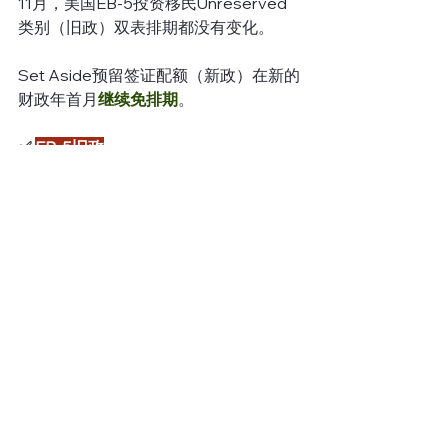
11月，美国EB-5投资移民Unreserved
类别（旧政）双表排期都没有变化。
Set Aside预留签证配额（新政）在新的
财政年首月
继续免排期
。
✅ 
EB-5旧政
对于中国大陆申请人来说，EB-5投资移
民旧政策表A继续在2016年7月15日；表
B排期停在2016年10月1日
。
✅
EB-5新政
EB-5新政预留签证（Set Aside）11月
继续免排期。也是目前所有职业移民
中，
唯一没有排期的移民类别
。
EB-5新政，也是对中国大陆申请人申请
绿卡条件限制最少的移民方式：投资80
万美金，对申请人的年龄、学历、工作