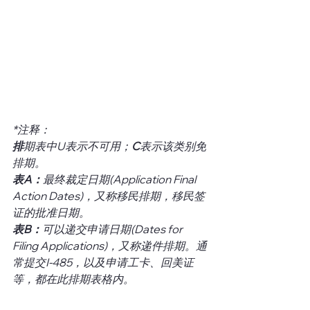
*注释：
排
期表中U表示不可用；
C
表示该类别免
排期。
表A：
最终裁定日期(Application Final 
Action Dates)，又称移民排期，移民签
证的批准日期。
表B：
可以递交申请日期(Dates for 
Filing Applications)，又称递件排期。通
常提交I-485，以及申请工卡、回美证
等，都在此排期表格内。