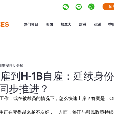
预
CES
热门项目
美国
加拿大
欧洲
亚洲
护
讀畢需時 5 分鐘
自雇到H-1B自雇：延续身
同步推进？
到工作，或在被裁员的情况下，怎么快速上岸？答案是：O
生正在变得越来越不友好，一方面，签证与移民政策持续